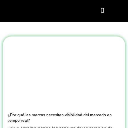
¿CÓMO FUNCIONA?
AGENDAR DEMO
¿POR QUÉ DATA?
¿Por qué las marcas necesitan visibilidad del mercado en
tiempo real?
En un entorno donde los consumidores cambian de