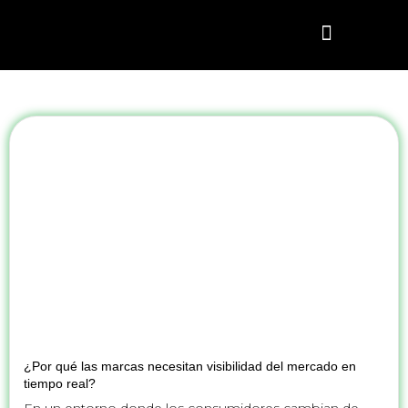
¿CÓMO FUNCIONA?
AGENDAR DEMO
¿POR QUÉ DATA?
¿Por qué las marcas necesitan visibilidad del mercado en
tiempo real?
En un entorno donde los consumidores cambian de